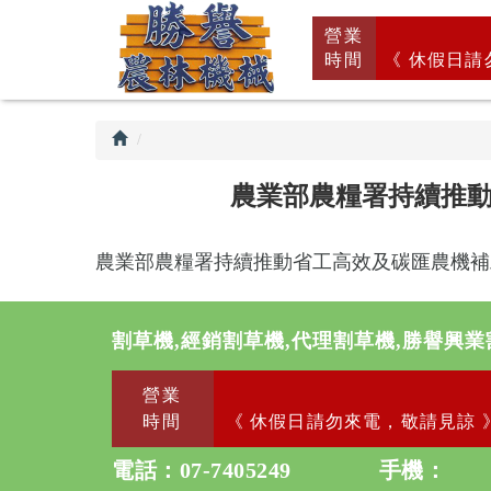
回
營業
首
時間
《 休假日請
頁
農業部農糧署持續推動省
農業部農糧署持續推動省工高效及碳匯農機補助，
割草機,經銷割草機,代理割草機,勝譽興業
營業
時間
《 休假日請勿來電，敬請見諒 
電話：
07-7405249
手機：