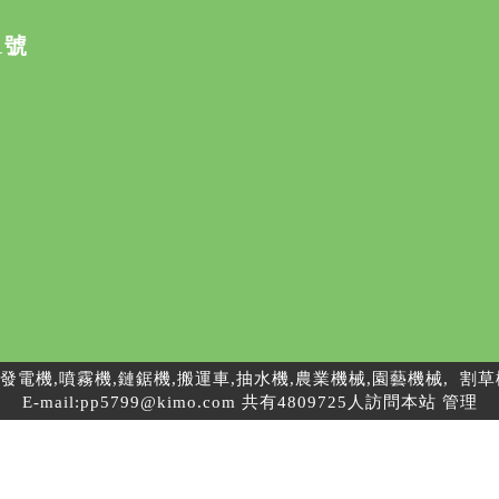
1號
,高壓清洗機,發電機,噴霧機,鏈鋸機,搬運車,抽水機,農業機械,園藝機械
E-mail:
pp5799@kimo.com
共有4809725人訪問本站
管理