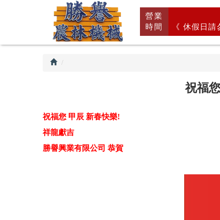
回
營業
首
時間
《 休假日請
頁
祝福您
祝福您 甲辰 新春快樂!
祥龍獻吉
勝譽興業有限公司 恭賀