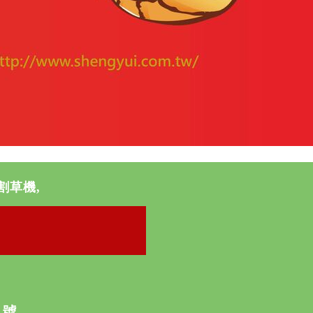
割草機,
》
1號