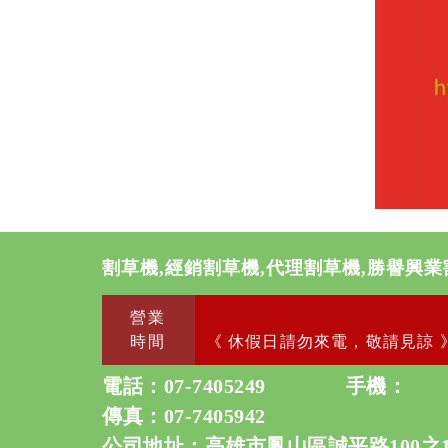
割草機,經銷割草機,代理割草機,勝譽興業
營業
時間
《 休假日請勿來電，敬請見諒 
電話：
07-7405249
手機：
傳真：07-7405942
公司地址：高雄市鳳山區誠平路100之