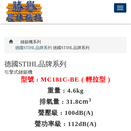
回
T
首
o
頁
g
g
l
e
鏈鋸機系列
n
德國STIHL品牌系列
德國STIHL品牌系列
a
v
德國STIHL品牌系列
i
引擎式鏈鋸機
g
型號 : MC181C-BE ( 輕拉型 )
a
t
重量 : 4.6kg
i
o
3
排氣量 : 31.8
cm
n
聲壓級 : 100dB(A)
聲功率級 : 112dB(A)