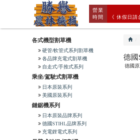
回
營業
首
時間
《 休假日請
頁
各式機型割草機
硬管/軟管式系列割草機
德國
各品牌充電式割草機
德國原裝
自走式/手推式系列
乘坐/駕駛式割草機
日本原裝系列
美國原裝系列
鏈鋸機系列
日本原裝品牌系列
德國STIHL品牌系列
充電鋰電式系列