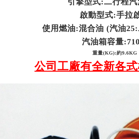
引擎型式:二行程汽
啟動型式:手拉
使用燃油:混合油 (汽油25
汽油箱容量:710
重量(KG):約9.6KG
公司工廠有全新各式