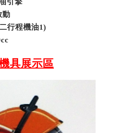
油引擎
啟動
:二行程機油1)
cc
機具展示區