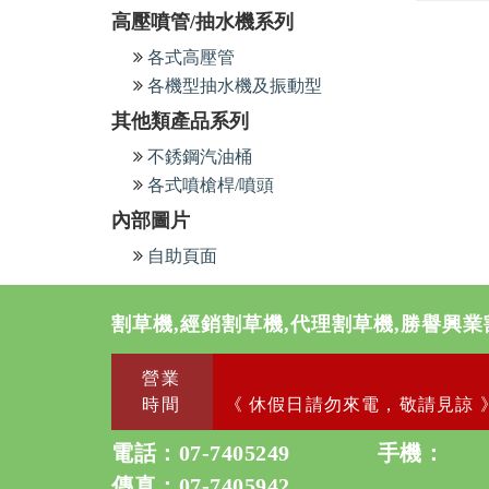
高壓噴管/抽水機系列
各式高壓管
各機型抽水機及振動型
其他類產品系列
不銹鋼汽油桶
各式噴槍桿/噴頭
內部圖片
自助頁面
割草機,經銷割草機,代理割草機,勝譽興業
營業
時間
《 休假日請勿來電，敬請見諒 
電話：
07-7405249
手機：
傳真：07-7405942