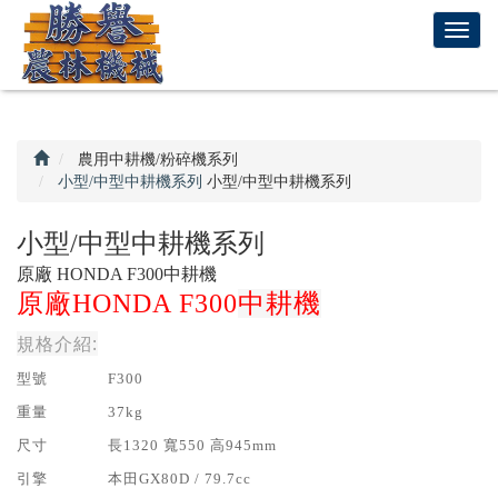
回
T
首
o
頁
g
g
l
e
農用中耕機/粉碎機系列
n
小型/中型中耕機系列
小型/中型中耕機系列
a
v
小型/中型中耕機系列
i
原廠 HONDA F300中耕機
g
原廠HONDA F300
中耕機
a
t
規格介紹:
i
o
型號
F300
n
重量
37kg
尺寸
長1320 寬550 高945mm
引擎
本田GX80D / 79.7cc