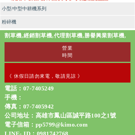
小型/中型中耕機系列
粉碎機
割草機,經銷割草機,代理割草機,勝譽興業割草機,
營業
時間
《 休假日請勿來電，敬請見諒 》
電話：
07-7405249
手機：
傳真：07-7405942
公司地址：高雄市鳳山區誠平路100之1號
電子信箱：
pp5799@kimo.com
LINE- ID：0981742768