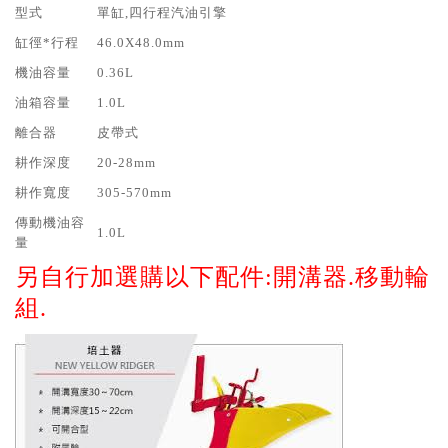
型式
單缸,四行程汽油引擎
缸徑*行程
46.0X48.0mm
機油容量
0.36L
油箱容量
1.0L
離合器
皮帶式
耕作深度
20-28mm
耕作寬度
305-570mm
傳動機油容
1.0L
量
另自行加選購以下配件:開溝器.移動輪
組.