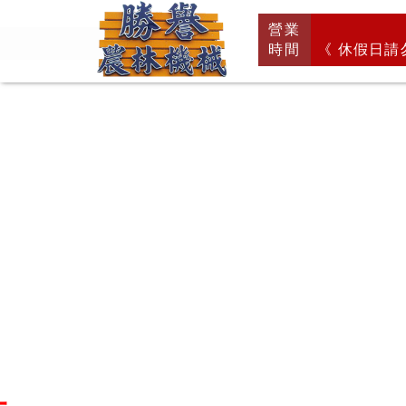
回
營業
首
時間
《 休假日請
頁