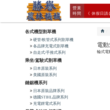
回
營業
首
時間
《 休假日請
頁
各式機型割草機
硬管/軟管式系列割草機
電動
各品牌充電式割草機
輪式電
自走式/手推式系列
乘坐/駕駛式割草機
日本原裝系列
美國原裝系列
鏈鋸機系列
日本原裝品牌系列
德國STIHL品牌系列
充電鋰電式系列