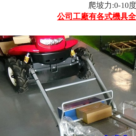
爬坡力:0-10
公司工廠有各式機具