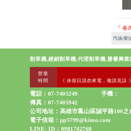
「 各
汽油/柴
割草機,經銷割草機,代理割草機,勝譽興業
營業
時間
《 休假日請勿來電，敬請見諒 
電話：
07-7405249
手機：
傳真：07-7405942
公司地址：高雄市鳳山區誠平路100之
電子信箱：
pp5799@kimo.com
LINE- ID：0981742768