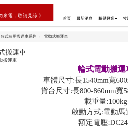
勿來電，敬請見諒 》
首頁
最新消息
勝譽興業
牧
各式農用搬運車系列
電動式搬運車
式搬運車
動搬運車
輪式電動搬運
車體尺寸:長1540mm寬600
貨台尺寸:長800-860mm寬58
載重量:100kg
啟動方式:電動馬
額定電壓:DC24