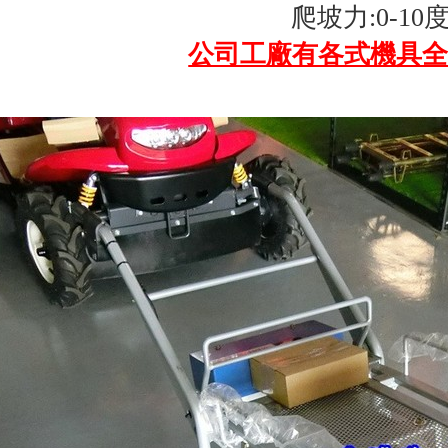
爬坡力:0-10
公司工廠有各式機具