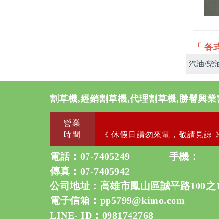
「 各
汽油/柴
割草機,經銷割草機,代理割草機,勝譽興業
營業
時間
《 休假日請勿來電，敬請見諒 
電話：
07-7405249
手機：
傳真：07-7405942
公司地址：高雄市鳳山區誠平路100之
電子信箱：
pp5799@kimo.com
LINE- ID：0981742768