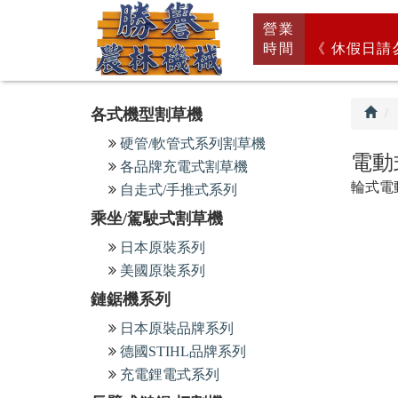
回
營業
首
時間
《 休假日請
頁
各式機型割草機
硬管/軟管式系列割草機
電動
各品牌充電式割草機
輪式電
自走式/手推式系列
乘坐/駕駛式割草機
日本原裝系列
美國原裝系列
鏈鋸機系列
日本原裝品牌系列
德國STIHL品牌系列
充電鋰電式系列