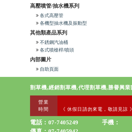
高壓噴管/抽水機系列
各式高壓管
各機型抽水機及振動型
其他類產品系列
不銹鋼汽油桶
各式噴槍桿/噴頭
內部圖片
自助頁面
割草機,經銷割草機,代理割草機,勝譽興業
營業
時間
《 休假日請勿來電，敬請見諒 
電話：
07-7405249
手機：
傳真：07-7405942