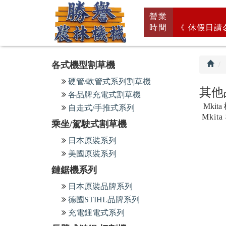
回
營業
首
時間
《 休假日請
頁
各式機型割草機
硬管/軟管式系列割草機
其他
各品牌充電式割草機
Mkit
自走式/手推式系列
Mkit
乘坐/駕駛式割草機
日本原裝系列
美國原裝系列
鏈鋸機系列
日本原裝品牌系列
德國STIHL品牌系列
充電鋰電式系列