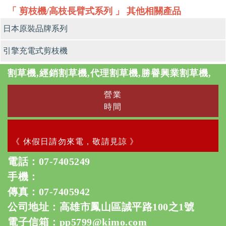
「 剪枝機/高枝長臂式系列 」 其他相關產品
日本原裝品牌系列
引擎充電式剪枝機
割草機,經銷割草機,代理割草機,勝譽興業割草機,
營業
時間
《 休假日請勿來電，敬請見諒 》
電話：
07-7405249
手機：
傳真：07-7405942
公司地址：高雄市鳳山區誠平路100之1號
電子信箱：
pp5799@kimo.com