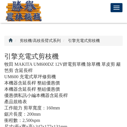
回
T
首
o
頁
g
g
l
e
剪枝機/高枝長臂式系列
引擎充電式剪枝機
n
a
引擎充電式剪枝機
v
牧田 MAKITA UM600DZ 12V鋰電剪草機 除草機 草皮剪 籬
i
笆剪 含延長桿
g
UM600 充電式草坪修剪機
a
本機器含延長桿 整組優惠價
t
本機器含延長桿 整組優惠價
i
優惠價私訊小編本機器含延長桿
o
產品規格表
n
工作能力 剪草寬度：160mm
鋸片長度：200mm
衝程數：2,500spm
尺寸(長x寬x高) 347x177x131mm