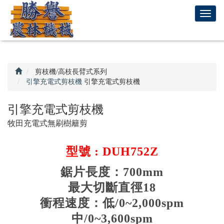
回
T
首
o
頁
g
g
l
e
剪枝機/高枝長臂式系列
n
引擎充電式剪枝機
引擎充電式剪枝機
a
v
引擎充電式剪枝機
i
牧田充電式無刷樹籬剪
g
a
t
型號 : DUH752Z
i
o
鋸片長度：700mm
n
最大切斷直徑18
衝程速度：低/0~2,000spm
中/0~3,600spm