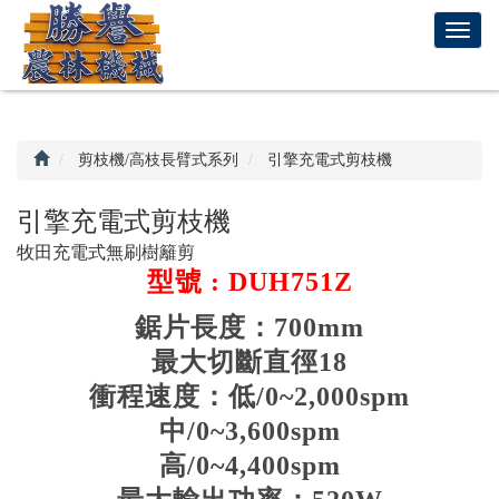
回
T
首
o
頁
g
g
l
e
剪枝機/高枝長臂式系列
引擎充電式剪枝機
n
a
引擎充電式剪枝機
v
牧田充電式無刷樹籬剪
i
型號 : DUH751Z
g
a
鋸片長度：700mm
t
i
最大切斷直徑18
o
衝程速度：低/0~2,000spm
n
中/0~3,600spm
高/0~4,400spm