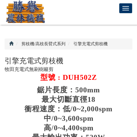
回
T
首
o
頁
g
g
l
e
剪枝機/高枝長臂式系列
引擎充電式剪枝機
n
a
引擎充電式剪枝機
v
牧田充電式無刷樹籬剪
i
型號 : DUH502Z
g
a
鋸片長度：500mm
t
i
最大切斷直徑18
o
衝程速度：低/0~2,000spm
n
中/0~3,600spm
高/0~4,400spm