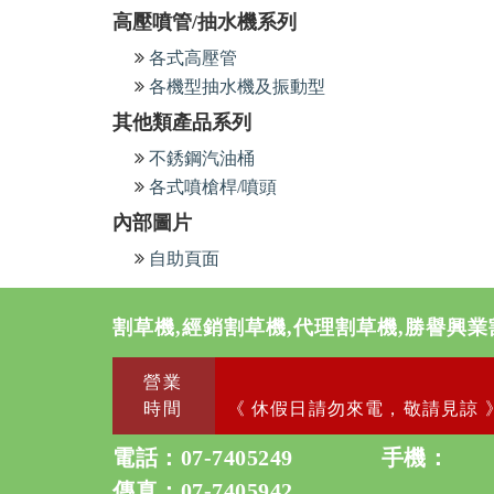
高壓噴管/抽水機系列
各式高壓管
各機型抽水機及振動型
其他類產品系列
不銹鋼汽油桶
各式噴槍桿/噴頭
內部圖片
自助頁面
割草機,經銷割草機,代理割草機,勝譽興業
營業
時間
《 休假日請勿來電，敬請見諒 
電話：
07-7405249
手機：
傳真：07-7405942