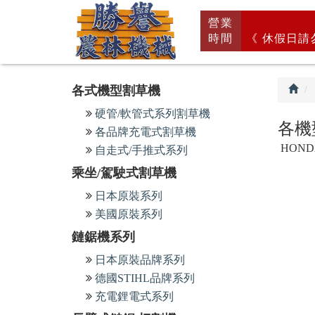
回
營業
首
時間
《 休假日請
頁
各式機型割草機
硬管/軟管式系列割草機
各機
各品牌充電式割草機
HOND
自走式/手推式系列
乘坐/駕駛式割草機
日本原裝系列
美國原裝系列
鏈鋸機系列
日本原裝品牌系列
德國STIHL品牌系列
充電鋰電式系列