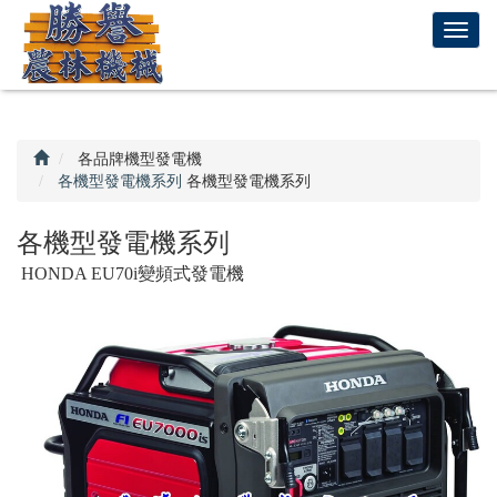
回
T
首
o
頁
g
g
l
e
各品牌機型發電機
n
各機型發電機系列
各機型發電機系列
a
v
各機型發電機系列
i
HONDA EU70i變頻式發電機
g
a
t
i
o
n