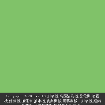
Copyright © 2011-2018 割草機,高壓清洗機,發電機,噴霧
機,鏈鋸機,搬運車,抽水機,農業機械,園藝機械, 割草機,經銷