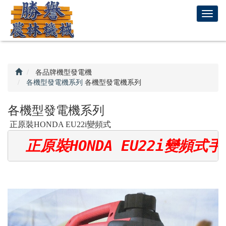
回
T
首
o
頁
g
g
l
e
各品牌機型發電機
n
各機型發電機系列
各機型發電機系列
a
v
各機型發電機系列
i
正原裝HONDA EU22i變頻式
g
a
 正原裝HONDA EU22i變頻式
t
i
o
n