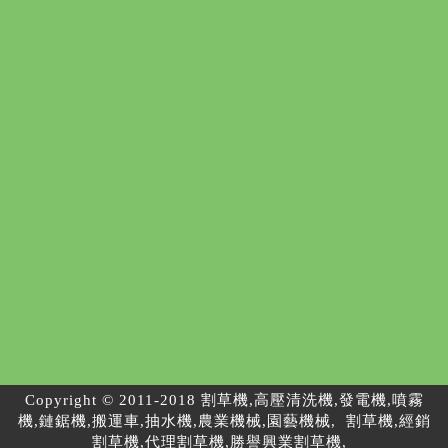
Copyright © 2011-2018 割草機,高壓清洗機,發電機,噴霧
機,鏈鋸機,搬運車,抽水機,農業機械,園藝機械, 割草機,經銷
割草機,代理割草機,勝譽興業割草機,