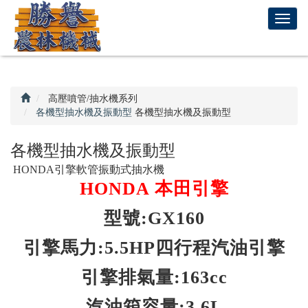
回
T
首
o
頁
g
g
l
e
高壓噴管/抽水機系列
n
各機型抽水機及振動型
各機型抽水機及振動型
a
v
各機型抽水機及振動型
i
HONDA引擎軟管振動式抽水機
g
HONDA 本田引擎
a
t
型號:GX160
i
o
引擎馬力:5.5HP四行程汽油引擎
n
引擎排氣量:163cc
汽油箱容量:3.6L