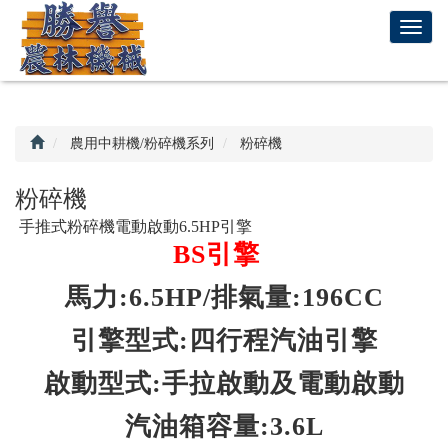
回
T
首
o
頁
g
g
l
e
農用中耕機/粉碎機系列
粉碎機
n
a
粉碎機
v
手推式粉碎機電動啟動6.5HP引擎
i
BS引擎
g
a
馬力:6.5HP/排氣量:196CC
t
i
引擎型式:四行程汽油引擎
o
n
啟動型式:手拉啟動及電動啟動
汽油箱容量:3.6L