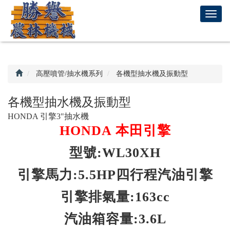
回
T
首
o
頁
g
g
l
e
高壓噴管/抽水機系列
各機型抽水機及振動型
n
a
各機型抽水機及振動型
v
HONDA 引擎3"抽水機
i
HONDA 本田引擎
g
a
型號:WL30XH
t
i
引擎馬力:5.5HP四行程汽油引擎
o
n
引擎排氣量:163cc
汽油箱容量:3.6L