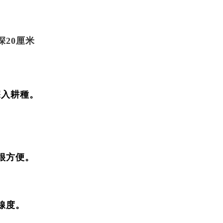
工作表現
20厘米
深入耕種。
很方便。
線度。