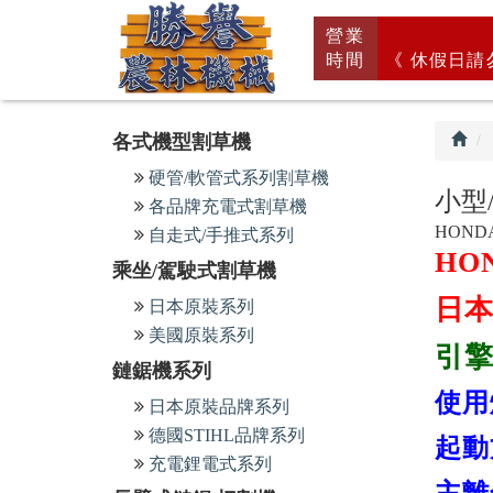
回
營業
首
時間
《 休假日請
頁
各式機型割草機
硬管/軟管式系列割草機
小型
各品牌充電式割草機
HOND
自走式/手推式系列
HO
乘坐/駕駛式割草機
日
日本原裝系列
美國原裝系列
引擎
鏈鋸機系列
使用
日本原裝品牌系列
德國STIHL品牌系列
起動
充電鋰電式系列