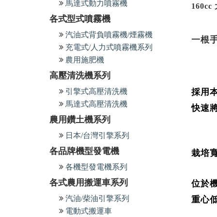
馬達式動力噴霧機
160c
各式型式噴霧機
汽油式背負噴霧機/煙霧機
一根
充電式/人力式噴霧機系列
農用施肥機
高壓清洗機系列
引擎式高壓清洗機
採用
馬達式高壓清洗機
快速
農用鑽土機系列
日本/台灣引擎系列
各品牌機型發電機
栽培
各機型發電機系列
各式農用搬運車系列
位於
汽油/柴油引擎系列
重心
電動式搬運車