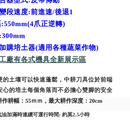
合器型式:皮帶傳動
變段速度:前進速/後退1
:550mm(4爪正逆轉)
300mm
加購培土器(適用各種蔬菜作物)
工廠有各式機具全新展示區
硬的土壤可以快速蓬鬆，中耕刀具位於前端
安心的培土每個角落而不必擔心雙腳的安全
耕作耕幅：55ｍｍ，
最大耕作深度：20cm
汽油加滿時連續可運行時間: 約莫2.5小時