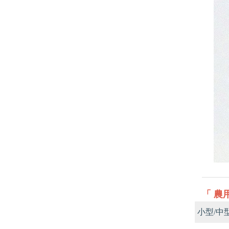
「 農
小型/中