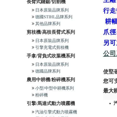
主離
長臂式鏈鋸/切割機
行走
日本原裝品牌系列
德國STIHL品牌系列
耕幅
其他品牌系列
爪徑:
剪枝機/高枝長臂式系列
日本原裝品牌系列
另可
引擎充電式剪枝機
公司
手拿/背負式吹葉機系列
日本原裝品牌系列
使堅
德國品牌系列
農用中耕機/粉碎機系列
您可
小型/中型中耕機系列
最大
粉碎機
引擎/馬達式動力噴霧機
汽油引擎式動力噴霧機