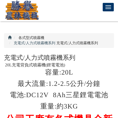
回
T
首
o
頁
g
g
l
e
各式型式噴霧機
n
充電式/人力式噴霧機系列
充電式/人力式噴霧機系列
a
v
充電式/人力式噴霧機系列
i
20L充電背負式噴霧機(鋰電電池)
g
容量:20L
a
t
最大流量:1.2-2.5公升/分鐘
i
o
電池:DC12V 8Ah三星鋰電電池
n
重量:約3KG