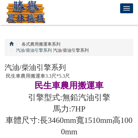
回
T
首
o
頁
g
g
l
e
各式農用搬運車系列
n
汽油/柴油引擎系列
汽油/柴油引擎系列
a
v
汽油/柴油引擎系列
i
民生車農用搬運車3.3尺*5.3尺
g
民生車農用搬運車
a
t
引擎型式:無鉛汽油引擎
i
o
馬力:7HP
n
車體尺寸:長3460mm寬1510mm高100
0mm