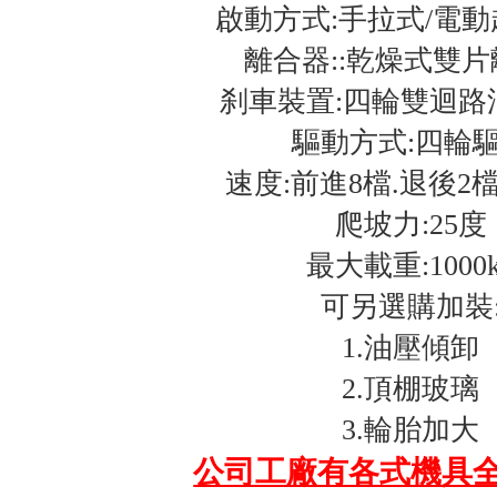
啟動方式:手拉式/電
離合器:
:乾燥
式雙片
刹車裝置:四輪雙迴路
驅動方式:四輪
速度:前進8檔.退後2檔 
爬坡力:25度
最大載重:1000k
可另選購加裝
1.油壓傾卸
2.頂棚玻璃
3.輪胎加大
公司工廠有各式機具