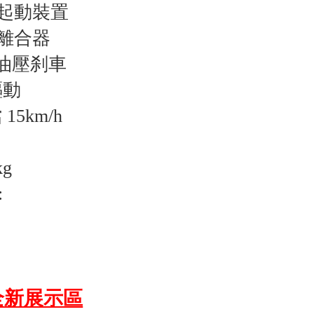
動起動裝置
離合器
油壓刹車
驅動
15km/h
g
:
全新展示區