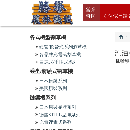
回
營業
首
時間
《 休假日請
頁
各式機型割草機
硬管/軟管式系列割草機
汽油
各品牌充電式割草機
四輪驅
自走式/手推式系列
乘坐/駕駛式割草機
日本原裝系列
美國原裝系列
鏈鋸機系列
日本原裝品牌系列
德國STIHL品牌系列
充電鋰電式系列