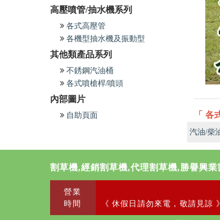
高壓噴管/抽水機系列
各式高壓管
各機型抽水機及振動型
其他類產品系列
不銹鋼汽油桶
各式噴槍桿/噴頭
內部圖片
「 各
自助頁面
汽油/柴
割草機,經銷割草機,代理割草機,勝譽興業
營業
時間
《 休假日請勿來電，敬請見諒 