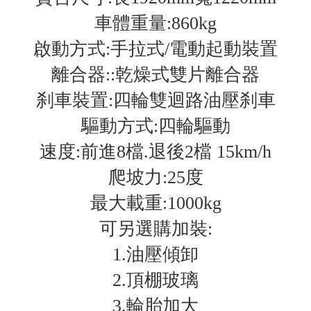
車體重量:860kg
啟動方式:手拉式/電動起動裝置
離合器:
:乾燥
式雙片離合器
刹車裝置:四輪雙迴路油壓刹車
驅動方式:四輪驅動
速度:前進8檔.退後2檔 15km/h
爬坡力:25度
最大載重:1000kg
可另選購加裝:
1.油壓傾卸
2.頂棚玻璃
3.輪胎加大