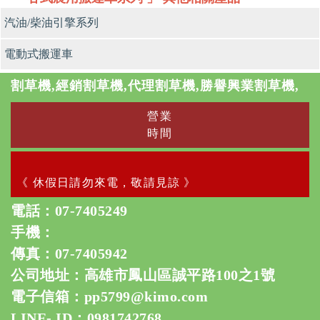
汽油/柴油引擎系列
電動式搬運車
割草機,經銷割草機,代理割草機,勝譽興業割草機,
營業
時間
《 休假日請勿來電，敬請見諒 》
電話：
07-7405249
手機：
傳真：07-7405942
公司地址：高雄市鳳山區誠平路100之1號
電子信箱：
pp5799@kimo.com
LINE- ID：0981742768