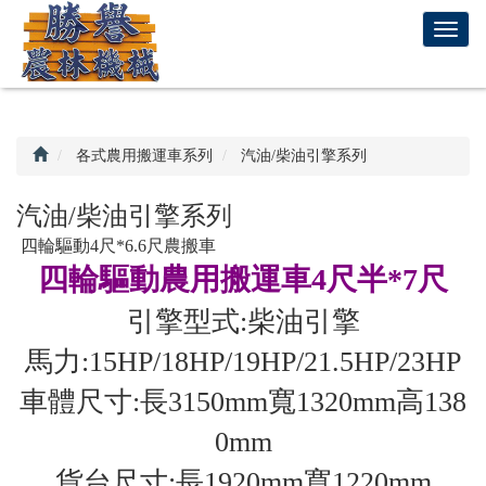
回
T
首
o
頁
g
g
l
e
各式農用搬運車系列
汽油/柴油引擎系列
n
a
汽油/柴油引擎系列
v
四輪驅動4尺*6.6尺農搬車
i
g
四輪驅動農用搬運車4尺半*7尺
a
引擎型式:柴油引擎
t
i
馬力:15HP/18HP/19HP/21.5HP/23HP
o
n
車體尺寸:長3150mm寬1320mm高138
0mm
貨台尺寸:長1920mm寬1220mm