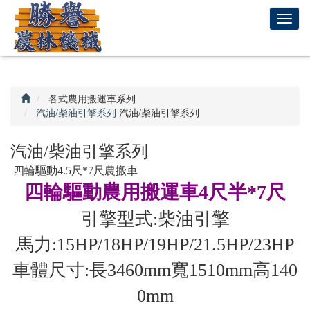
回
T
首
o
頁
g
g
l
e
各式農用搬運車系列
n
汽油/柴油引擎系列
汽油/柴油引擎系列
a
v
汽油/柴油引擎系列
i
四輪驅動4.5尺*7尺農搬車
g
四輪驅動農用搬運車4尺半*7尺
a
t
引擎型式:柴油引擎
i
o
馬力:15HP/18HP/19HP/21.5HP/23HP
n
車體尺寸:長3460mm寬1510mm高140
0mm