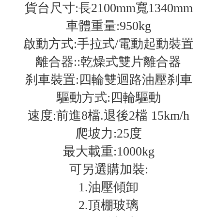
貨台尺寸:長2100mm寬1340mm
車體重量:950kg
啟動方式:手拉式/電動起動裝置
離合器:
:乾燥
式雙片離合器
刹車裝置:四輪雙迴路油壓刹車
驅動方式:四輪驅動
速度:前進8檔.退後2檔 15km/h
爬坡力:25度
最大載重:1000kg
可另選購加裝:
1.油壓傾卸
2.頂棚玻璃