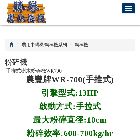
回
T
首
o
頁
g
g
l
e
農用中耕機/粉碎機系列
粉碎機
n
a
粉碎機
v
手推式樹木粉碎機WR700
i
農豐牌WR-700(手推式)
g
a
引擎型式:13HP
t
i
啟動方式:手拉式
o
n
最大粉碎直徑:10cm
粉碎效率:600-700kg/hr