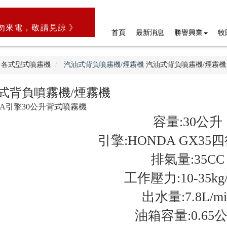
勿來電，敬請見諒 》
首頁
最新消息
勝譽興業
牧
各式型式噴霧機
汽油式背負噴霧機/煙霧機
汽油式背負噴霧機/煙霧機
式背負噴霧機/煙霧機
DA引擎30公升背式噴霧機
容量:30公升
引擎:HONDA GX3
排氣量:35CC
工作壓力:10-35kg
出水量:7.8L/mi
油箱容量:0.65