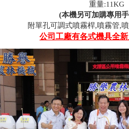
重量:11KG
(本機另可加購專用手
附單孔可調式噴霧桿,噴霧管,噴
公司工廠有各式機具全新展