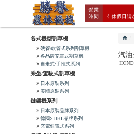
回
營業
首
時間
《 休假日請
頁
各式機型割草機
硬管/軟管式系列割草機
汽油
各品牌充電式割草機
HON
自走式/手推式系列
乘坐/駕駛式割草機
日本原裝系列
美國原裝系列
鏈鋸機系列
日本原裝品牌系列
德國STIHL品牌系列
充電鋰電式系列