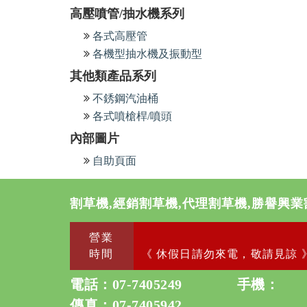
高壓噴管/抽水機系列
各式高壓管
各機型抽水機及振動型
其他類產品系列
不銹鋼汽油桶
各式噴槍桿/噴頭
內部圖片
自助頁面
割草機,經銷割草機,代理割草機,勝譽興業
營業
時間
《 休假日請勿來電，敬請見諒 
電話：
07-7405249
手機：
傳真：07-7405942