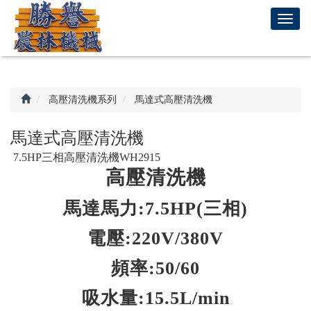
回
T
首
o
頁
g
g
l
e
高壓清洗機系列
馬達式高壓清洗機
n
a
馬達式高壓清洗機
v
7.5HP三相高壓清洗機WH2915
i
高壓清洗機
g
a
t
馬達馬力:7.5HP(三相)
i
電壓:220V/380V
o
n
頻率:50/60
吸水量:15.5L/min