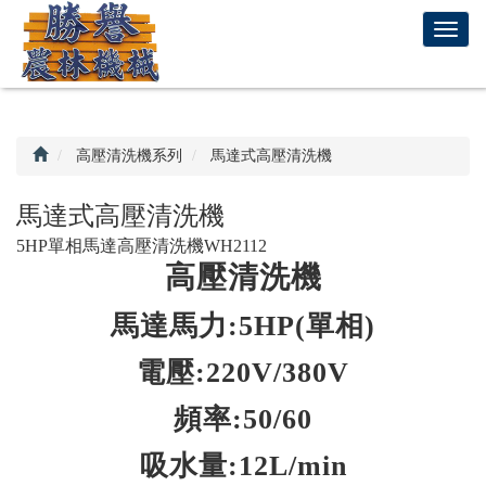
回
T
首
o
頁
g
g
l
e
高壓清洗機系列
馬達式高壓清洗機
n
a
馬達式高壓清洗機
v
5HP單相馬達高壓清洗機WH2112
i
高壓清洗機
g
a
t
馬達馬力:5HP(單相)
i
電壓:220V/380V
o
n
頻率:50/60
吸水量:12L/min