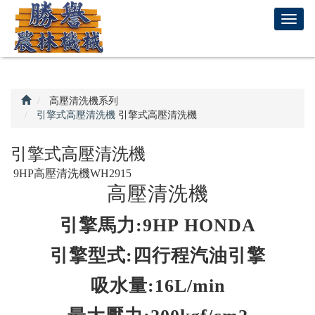
回
T
首
o
頁
g
g
l
e
高壓清洗機系列
n
引擎式高壓清洗機
引擎式高壓清洗機
a
v
引擎式高壓清洗機
i
9HP高壓清洗機WH2915
g
高壓清洗機
a
t
引擎馬力:9HP HONDA
i
o
引擎型式:四行程汽油引擎
n
吸水量:16L/min