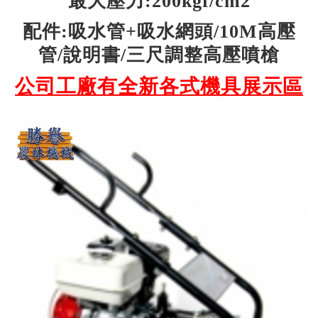
最大壓力:200kgf/cm2
配件:吸水管+吸水網頭/10M高壓
管/說明書/三尺調整高壓噴槍
公司工廠有全新各式機具展示區