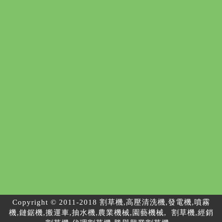
Copyright © 2011-2018 割草機,高壓清洗機,發電機,噴霧
機,鏈鋸機,搬運車,抽水機,農業機械,園藝機械, 割草機,經銷