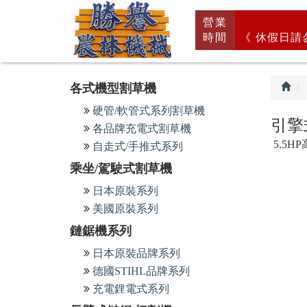
回
營業
首
時間
《 休假日請
頁
各式機型割草機
硬管/軟管式系列割草機
引擎
各品牌充電式割草機
5.5H
自走式/手推式系列
乘坐/駕駛式割草機
日本原裝系列
美國原裝系列
鏈鋸機系列
日本原裝品牌系列
德國STIHL品牌系列
充電鋰電式系列