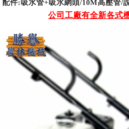
配件:吸水管+吸水網頭/10M高壓管
公司工廠有全新各式