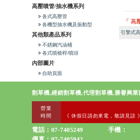
高壓噴管/抽水機系列
各式高壓管
「 高
各機型抽水機及振動型
引擎式
其他類產品系列
不銹鋼汽油桶
各式噴槍桿/噴頭
內部圖片
自助頁面
割草機,經銷割草機,代理割草機,勝譽興業
營業
時間
《 休假日請勿來電，敬請見諒 
電話：
07-7405249
手機：
傳真：07-7405942