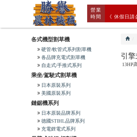
回
營業
首
時間
《 休假日請
頁
各式機型割草機
硬管/軟管式系列割草機
引擎
各品牌充電式割草機
13HP
自走式/手推式系列
乘坐/駕駛式割草機
日本原裝系列
美國原裝系列
鏈鋸機系列
日本原裝品牌系列
德國STIHL品牌系列
充電鋰電式系列