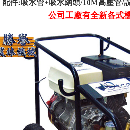
配件:吸水管+吸水網頭/10M高壓管
公司工廠有全新各式