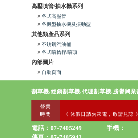
高壓噴管/抽水機系列
各式高壓管
各機型抽水機及振動型
其他類產品系列
不銹鋼汽油桶
各式噴槍桿/噴頭
內部圖片
自助頁面
割草機,經銷割草機,代理割草機,勝譽興業
營業
時間
《 休假日請勿來電，敬請見諒 
電話：
07-7405249
手機：
傳真：07-7405942