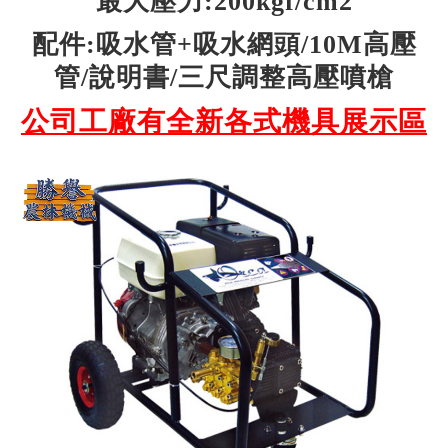
最大壓力:200kgf/cm2
配件:吸水管+吸水網頭/10M高壓
管/說明書/三尺調整高壓噴槍
公司工廠有全新各式機具展示區