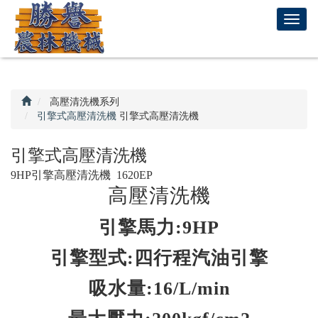
回
T
首
o
頁
g
g
l
e
高壓清洗機系列
n
引擎式高壓清洗機
引擎式高壓清洗機
a
v
引擎式高壓清洗機
i
9HP引擎高壓清洗機 1620EP
g
高壓清洗機
a
t
引擎馬力:9HP
i
o
引擎型式:四行程汽油引擎
n
吸水量:16/L/min