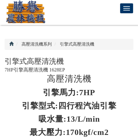
回
T
首
o
頁
g
g
l
e
高壓清洗機系列
引擎式高壓清洗機
n
a
引擎式高壓清洗機
v
7HP引擎高壓清洗機 1628EP
i
高壓清洗機
g
a
t
引擎馬力:7HP
i
引擎型式:四行程汽油引擎
o
n
吸水量:13/L/min
最大壓力:170kgf/cm2