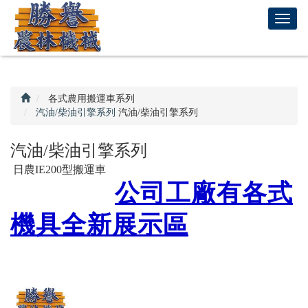
回
T
首
o
頁
g
g
l
e
各式農用搬運車系列
n
汽油/柴油引擎系列
汽油/柴油引擎系列
a
v
汽油/柴油引擎系列
i
日農IE200型搬運車
g
公司工廠有各式
a
t
機具全新展示區
i
o
n