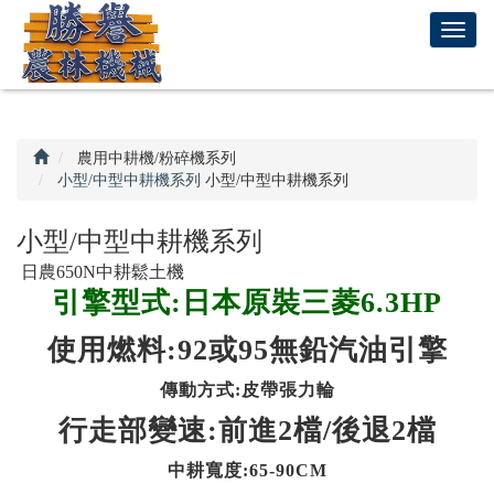
回
T
首
o
頁
g
g
l
e
農用中耕機/粉碎機系列
n
小型/中型中耕機系列
小型/中型中耕機系列
a
v
小型/中型中耕機系列
i
日農650N中耕鬆土機
g
引擎型式:日本原裝三菱6.3HP
a
t
使用燃料:92或95無鉛汽油引擎
i
o
傳動方式:皮帶張力輪
n
行走部變速:前進2檔/後退2檔
中耕寬度:65-90CM