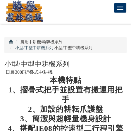
回
T
首
o
頁
g
g
l
e
農用中耕機/粉碎機系列
n
小型/中型中耕機系列
小型/中型中耕機系列
a
v
小型/中型中耕機系列
i
日農308F折疊式中耕機
g
本機特點
a
t
1、摺疊式把手並設置有搬運用把
i
手
o
n
2、加設的耕耘爪護盤
3
、簡潔與超輕量機身設計
4、搭配IE08
的控速型二行程引擎