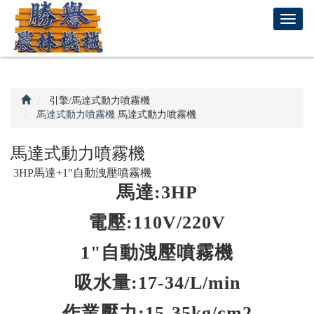
回
T
首
o
頁
g
g
l
e
引擎/馬達式動力噴霧機
n
馬達式動力噴霧機
馬達式動力噴霧機
a
v
馬達式動力噴霧機
i
3HP馬達+1"自動洩壓噴霧機
g
馬達:3HP
a
t
電壓:110V/220V
i
o
1"自動洩壓噴霧機
n
吸水量:17-34/L/min
作業壓力:15-35kg/cm2