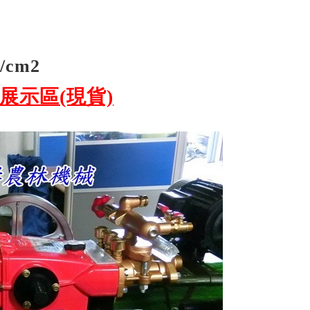
/cm2
展示區(現貨)