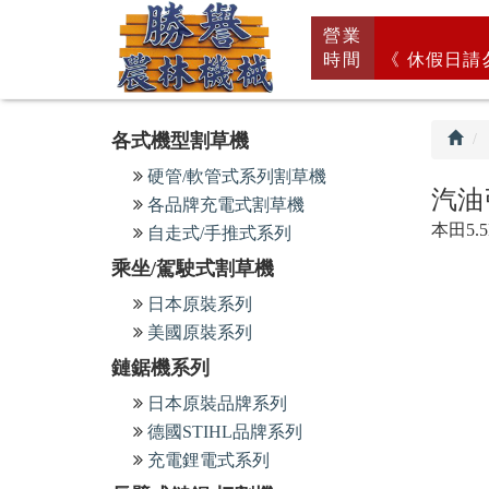
回
營業
首
時間
《 休假日請
頁
各式機型割草機
硬管/軟管式系列割草機
汽油
各品牌充電式割草機
本田5.
自走式/手推式系列
乘坐/駕駛式割草機
日本原裝系列
美國原裝系列
鏈鋸機系列
日本原裝品牌系列
德國STIHL品牌系列
充電鋰電式系列