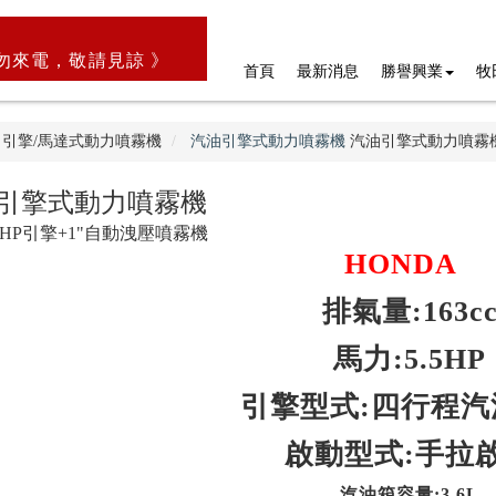
勿來電，敬請見諒 》
首頁
最新消息
勝譽興業
牧
引擎/馬達式動力噴霧機
汽油引擎式動力噴霧機
汽油引擎式動力噴霧
引擎式動力噴霧機
5HP引擎+1"自動洩壓噴霧機
HONDA
排氣量:163c
馬力:5.5HP
引擎型式:四行程汽
啟動型式:手拉
汽油箱容量:3.6L