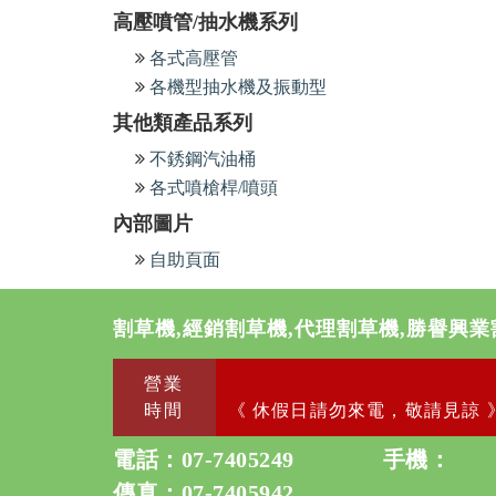
高壓噴管/抽水機系列
各式高壓管
各機型抽水機及振動型
其他類產品系列
不銹鋼汽油桶
各式噴槍桿/噴頭
內部圖片
自助頁面
割草機,經銷割草機,代理割草機,勝譽興業
營業
時間
《 休假日請勿來電，敬請見諒 
電話：
07-7405249
手機：
傳真：07-7405942