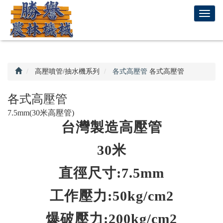
回
T
首
o
頁
g
g
l
e
高壓噴管/抽水機系列
各式高壓管
各式高壓管
n
a
各式高壓管
v
7.5mm(30米高壓管)
i
台灣製造高壓管
g
a
t
30米
i
o
直徑尺寸:7.5mm
n
工作壓力:50kg/cm2
爆破壓力:200kg/cm2