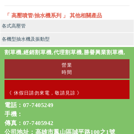
「 高壓噴管/抽水機系列 」 其他相關產品
各式高壓管
各機型抽水機及振動型
割草機,經銷割草機,代理割草機,勝譽興業割草機,
營業
時間
《 休假日請勿來電，敬請見諒 》
電話：
07-7405249
手機：
傳真：07-7405942
公司地址：高雄市鳳山區誠平路100之1號