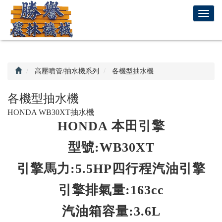
回
T
首
o
頁
g
g
l
e
高壓噴管/抽水機系列
各機型抽水機
n
a
各機型抽水機
v
HONDA WB30XT抽水機
i
HONDA 本田引擎
g
a
型號:WB30XT
t
i
引擎馬力:5.5HP四行程汽油引擎
o
n
引擎排氣量:163cc
汽油箱容量:3.6L