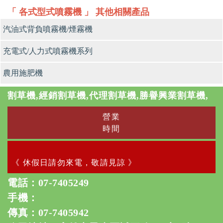
「 各式型式噴霧機 」 其他相關產品
汽油式背負噴霧機/煙霧機
充電式/人力式噴霧機系列
農用施肥機
割草機,經銷割草機,代理割草機,勝譽興業割草機,
營業
時間
《 休假日請勿來電，敬請見諒 》
電話：
07-7405249
手機：
傳真：07-7405942