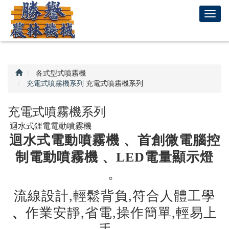
回
T
首
o
頁
g
g
l
e
各式型式噴霧機
n
充電式噴霧機系列
充電式噴霧機系列
a
v
充電式噴霧機系列
i
迴水式鋰電電動噴霧機
g
迴水式電動噴霧機 、首創微電腦控
a
t
制電動噴霧機
、LED電量顯示燈
i
。
o
n
流線設計,輕鬆背負,符合人體工學
、
作業安靜,省電,操作簡單,輕易上