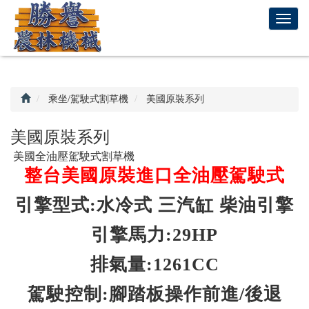
回
T
首
o
頁
g
g
l
e
乘坐/駕駛式割草機
美國原裝系列
n
a
美國原裝系列
v
美國全油壓駕駛式割草機
i
整台美國原裝進口全油壓駕駛式
g
a
引擎型式:水冷式 三汽缸 柴油引擎
t
i
引擎馬力:29HP
o
n
排氣量:1261CC
駕駛控制:腳踏板操作前進/後退