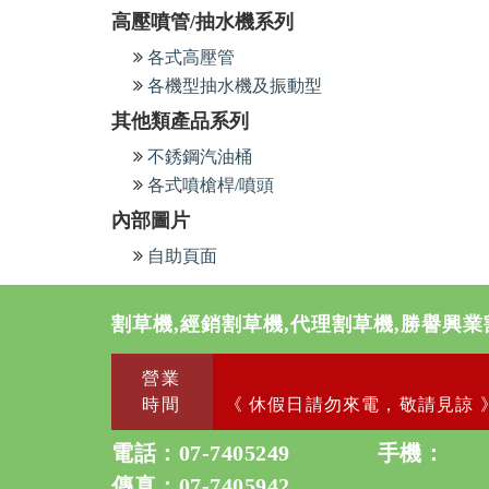
高壓噴管/抽水機系列
各式高壓管
各機型抽水機及振動型
其他類產品系列
不銹鋼汽油桶
各式噴槍桿/噴頭
內部圖片
自助頁面
割草機,經銷割草機,代理割草機,勝譽興業
營業
時間
《 休假日請勿來電，敬請見諒 
電話：
07-7405249
手機：
傳真：07-7405942