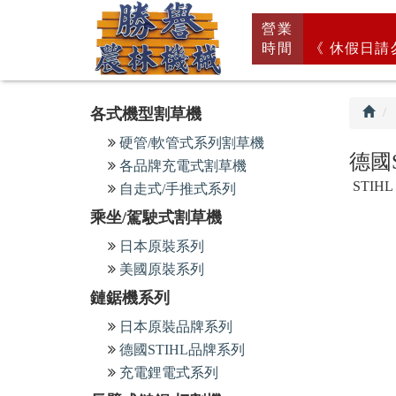
回
營業
首
時間
《 休假日請
頁
各式機型割草機
硬管/軟管式系列割草機
德國
各品牌充電式割草機
STIHL
自走式/手推式系列
乘坐/駕駛式割草機
日本原裝系列
美國原裝系列
鏈鋸機系列
日本原裝品牌系列
德國STIHL品牌系列
充電鋰電式系列