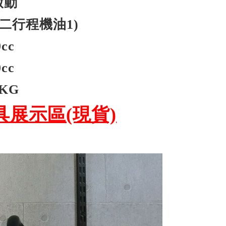
啟動
:二行程機油1)
cc
cc
6KG
展示區(現貨)