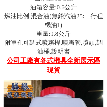
油箱容量:0.6公升
燃油比例:混合油(無鉛汽油25:二行程
機油1)
重量:9.8公斤
附單孔可調式噴霧桿,噴霧管,噴頭,調
油桶,說明書
公司工廠有各式機具全新展示區
現貨