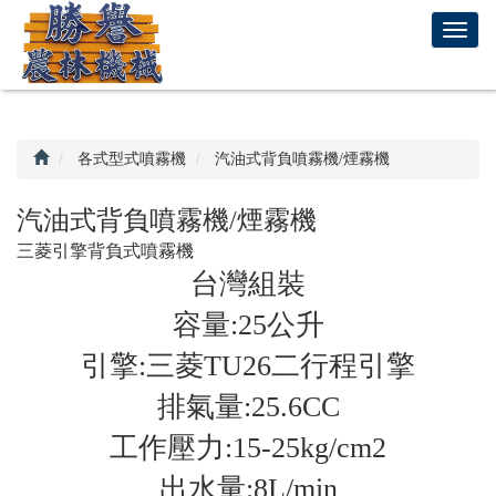
回
T
首
o
頁
g
g
l
e
各式型式噴霧機
汽油式背負噴霧機/煙霧機
n
a
汽油式背負噴霧機/煙霧機
v
三菱引擎背負式噴霧機
i
g
台灣組裝
a
容量:25公升
t
i
引擎:三菱TU26二行程引擎
o
n
排氣量:25.6CC
工作壓力:15-25kg/cm2
出水量:8L/min