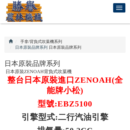
回
T
首
o
頁
g
g
l
e
手拿/背負式吹葉機系列
n
日本原裝品牌系列
日本原裝品牌系列
a
v
日本原裝品牌系列
i
日本原裝ZENOAH背負式吹葉機
g
整台日本原裝進口ZENOAH(全
a
t
能牌小松)
i
o
型號:EBZ5100
n
引擎型式:二行汽油引擎