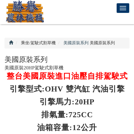
回
T
首
o
頁
g
g
l
e
乘坐/駕駛式割草機
美國原裝系列
美國原裝系列
n
a
美國原裝系列
v
美國原裝20HP駕駛式割草機
i
整台美國原裝進口油壓自排駕駛式
g
a
引擎型式:OHV 雙汽缸 汽油引擎
t
i
引擎馬力:20HP
o
n
排氣量:725CC
油箱容量:12公升