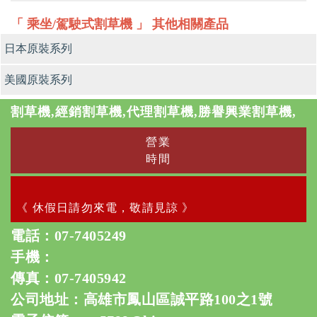
「 乘坐/駕駛式割草機 」 其他相關產品
日本原裝系列
美國原裝系列
割草機,經銷割草機,代理割草機,勝譽興業割草機,
營業
時間
《 休假日請勿來電，敬請見諒 》
電話：
07-7405249
手機：
傳真：07-7405942
公司地址：高雄市鳳山區誠平路100之1號