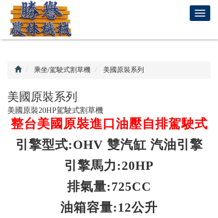
回
T
首
o
頁
g
g
l
e
乘坐/駕駛式割草機
美國原裝系列
n
a
美國原裝系列
v
美國原裝20HP駕駛式割草機
i
整台美國原裝進口油壓自排駕駛式
g
a
引擎型式:OHV 雙汽缸 汽油引擎
t
i
引擎馬力:20HP
o
n
排氣量:725CC
油箱容量:12公升