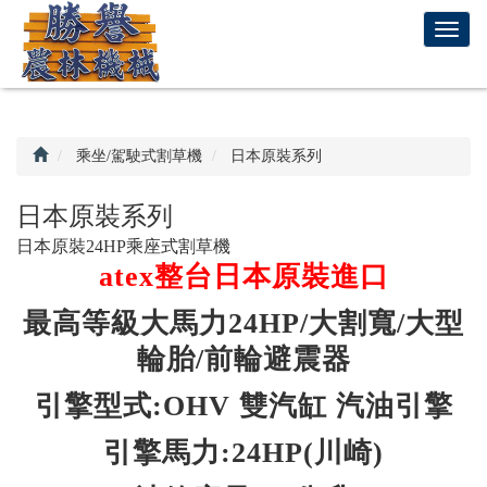
回
T
首
o
頁
g
g
l
e
乘坐/駕駛式割草機
日本原裝系列
n
a
日本原裝系列
v
日本原裝24HP乘座式割草機
i
atex整台日本原裝進口
g
a
最高等級大馬力24HP/大割寬/大型
t
i
輪胎/前輪避震器
o
n
引擎型式:OHV 雙汽缸 汽油引擎
引擎馬力:24HP(川崎)