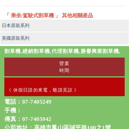
「 乘坐/駕駛式割草機 」 其他相關產品
日本原裝系列
美國原裝系列
割草機,經銷割草機,代理割草機,勝譽興業割草機,
營業
時間
《 休假日請勿來電，敬請見諒 》
電話：
07-7405249
手機：
傳真：07-7405942
公司地址：高雄市鳳山區誠平路100之1號