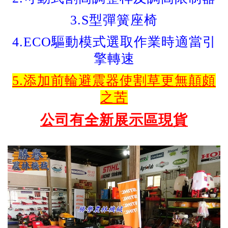
3.S型彈簧座椅
4.ECO驅動模式選取作業時適當引
擎轉速
5.添加前輪避震器使割草更無顛頗
之苦
公司有全新展示區現貨