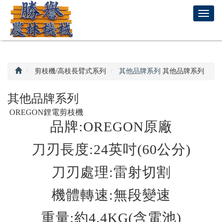
回
T
首
o
頁
g
g
l
e
剪枝機/高枝長臂式系列
其他品牌系列
其他品牌系列
n
a
其他品牌系列
v
OREGON鋰電剪枝機
i
品牌:OREGON原廠
g
a
t
刀刃長度:24英吋(60公分)
i
o
刀刃處理:雷射切割
n
機體轉速:無段變速
重量:約4.4KG(含電池)